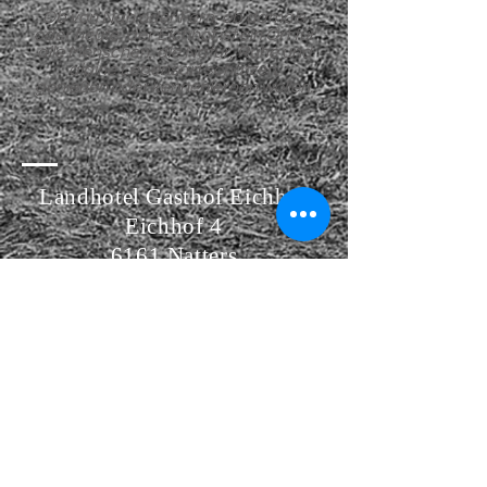
Ob von Nah oder Fern, ob damals
oder heute, der Eichhof ist ein Ort für
alle Menschen, die Natur, Ruhe und
alpine Lebensart schätzen,
genießen oder kennenlernen wollen.
Landhotel Gasthof Eichhof
Eichhof 4
6161 Natters
Österreich/ Austria / Autriche
eichhof.natters@aon.at
0043 512 54 66 20
Follow us