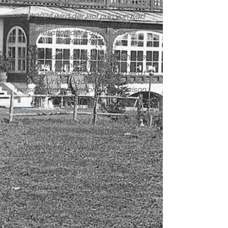
Ländereien.
Seit 2024 wird der Hof nun von Karl
´s Sohn mit seiner Frau in der 4.
Generation der Familie Stöger
weitergeführt.
Heute, bildet der Eichhof, einen, wie
wir es nennen, „Innsbrucker
Ausflugsklassiker“ und beherbergt
zudem Urlaubsgäste aus bis zu 40
verschiedenen Nationen pro Saison.
Der Eichhof als Ort selbst, ist eine
große Waldlichtung auf einen
vorgelagerten Plateau am
westlichen Mittelgebirge – die
Kombination aus Wiesen, Wäldern
und den imposanten
Bergpanorama schenkt den
Eichhof eine der idyllischsten Lagen
im Umkreis der Landeshauptstadt
Innsbruck. Eine sehr große Zahl an
Spazier- und Wanderwegen
befindet sich direkt im Nahbereich
des Landhotels.