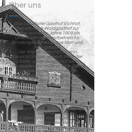
Über uns
Das Landhotel Gasthof Eichhof,
damals noch Waldgasthof zur
Eiche, wurde im Jahre 1909 als
Unterkunft und Gastbetrieb für
Erholungssuchende aus Nah und
Fern gebaut.
Der Wiener Geschäftsmann
Leopold Stöger, erwarb Mitte der
1930er Jahre diesen Hof samt
Ländereien und regenerierte dieses
Anwesen erneut zu einen der
bekanntesten Ausflugsziele im
Nahbereich der Stadt Innsbruck.
Unmittelbar nach den Wirren des 2.
Weltkrieges begann Leopold Stöger
gemeinsam mit seinen
heranwachsenden Söhnen Kurt &
Herbert den Eichhof zudem auch als
Unterkunft für Urlaubsgäste wieder
zu öffnen.
2003 übernahm Karl Stöger , Enkel
von Leopold Stöger, den Besitz und
die Bewirtschaftung des Hofes samt