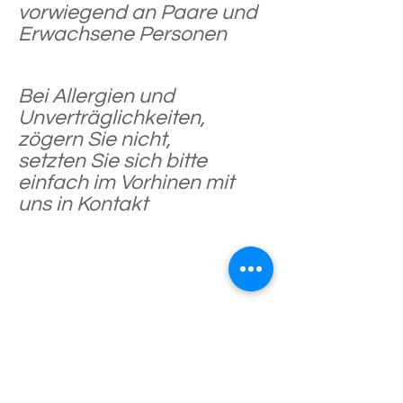
vorwiegend an Paare und
Erwachsene Personen
Bei Allergien und
Unverträglichkeiten,
zögern Sie nicht,
setzten Sie sich bitte
einfach im Vorhinen mit
uns in Kontakt
Landhotel Gasthof Eichhof
Eichhof 4
6161 Natters
Österreich/ Austria / Autriche
eichhof.natters@aon.at